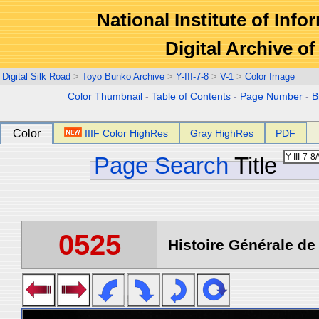
National Institute of Info
Digital Archive 
Digital Silk Road
>
Toyo Bunko Archive
>
Y-III-7-8
>
V-1
>
Color Image
Color Thumbnail
-
Table of Contents
-
Page Number
-
B
Color
IIIF Color HighRes
Gray HighRes
PDF
Page Search
Title
0525
Histoire Générale de 