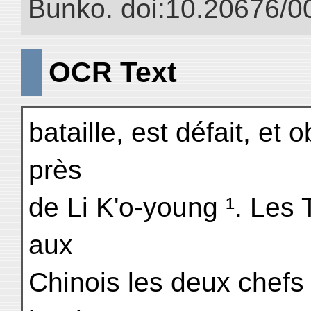
Bunko. doi:10.20676/0
OCR Text
bataille, est défait, et 
près
de Li K'o-young ¹. Les 
aux
Chinois les deux chefs