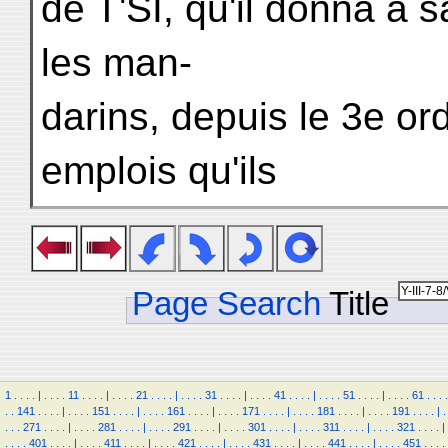
de T'SI, qu'il donna à 
les man-
darins, depuis le 3e or
emplois qu'ils
Page Search
Title
1
.
.
.
.
|
.
.
.
.
11
.
.
.
.
|
.
.
.
.
21
.
.
.
.
|
.
.
.
.
31
.
.
.
.
|
.
.
.
.
41
.
.
.
.
|
.
.
.
.
51
.
.
.
.
|
.
.
.
.
61
.
.
.
.
.
.
141
.
.
.
.
|
.
.
.
.
151
.
.
.
.
|
.
.
.
.
161
.
.
.
.
|
.
.
.
.
171
.
.
.
.
|
.
.
.
.
181
.
.
.
.
|
.
.
.
.
191
.
.
.
.
|
.
.
.
.
271
.
.
.
.
|
.
.
.
.
281
.
.
.
.
|
.
.
.
.
291
.
.
.
.
|
.
.
.
.
301
.
.
.
.
|
.
.
.
.
311
.
.
.
.
|
.
.
.
.
321
.
.
.
.
|
.
.
.
.
401
.
.
.
.
|
.
.
.
.
411
.
.
.
.
|
.
.
.
.
421
.
.
.
.
|
.
.
.
.
431
.
.
.
.
|
.
.
.
.
441
.
.
.
.
|
.
.
.
.
451
.
.
.
.