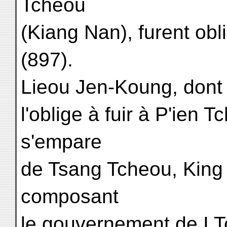
Tcheou
(Kiang Nan), furent obl
(897).
Lieou Jen-Koung, dont l
l'oblige à fuir à P'ien
s'empare
de Tsang Tcheou, King
composant
le gouvernement de I T