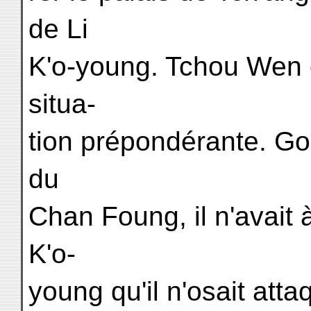
de Li
K'o-young. Tchou Wen 
situa-
tion prépondérante. G
du
Chan Foung, il n'avait 
K'o-
young qu'il n'osait att