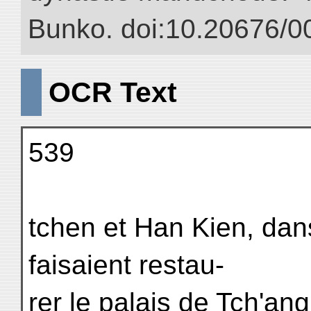
Bunko. doi:10.20676/0
OCR Text
539
tchen et Han Kien, dan
faisaient restau-
rer le palais de Tch'ang