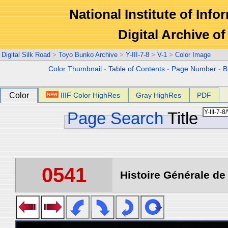
National Institute of Info
Digital Archive 
Digital Silk Road
>
Toyo Bunko Archive
>
Y-III-7-8
>
V-1
>
Color Image
Color Thumbnail
-
Table of Contents
-
Page Number
-
B
Color
IIIF Color HighRes
Gray HighRes
PDF
Page Search
Title
0541
Histoire Générale de 