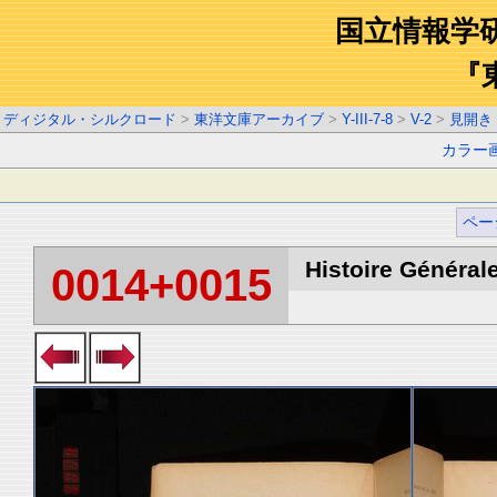
国立情報学
『
ディジタル・シルクロード
>
東洋文庫アーカイブ
>
Y-III-7-8
>
V-2
>
見開き
カラー
ペー
Histoire Générale
0014+0015