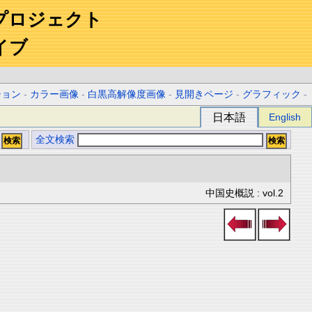
プロジェクト
イブ
ション
-
カラー画像
-
白黒高解像度画像
-
見開きページ
-
グラフィック
-
日本語
English
全文検索
中国史概説 : vol.2