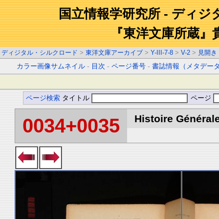
国立情報学研究所 - ディ
『東洋文庫所蔵』
ディジタル・シルクロード
>
東洋文庫アーカイブ
>
Y-III-7-8
>
V-2
>
見開き
カラー画像サムネイル
-
目次
-
ページ番号
-
書誌情報（メタデー
ページ検索
タイトル
ページ
Histoire Générale
0034+0035