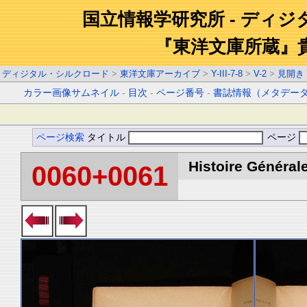
国立情報学研究所 - ディ
『東洋文庫所蔵』
ディジタル・シルクロード
>
東洋文庫アーカイブ
>
Y-III-7-8
>
V-2
>
見開き
カラー画像サムネイル
-
目次
-
ページ番号
-
書誌情報（メタデー
ページ検索
タイトル
ページ
Histoire Générale
0060+0061