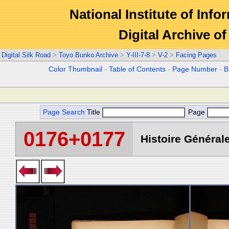
National Institute of Info
Digital Archive 
Digital Silk Road
>
Toyo Bunko Archive
>
Y-III-7-8
>
V-2
>
Facing Pages
Color Thumbnail
-
Table of Contents
-
Page Number
-
B
Page Search
Title
Page
0176+0177
Histoire Générale