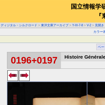
国立情報学
『
ディジタル・シルクロード
>
東洋文庫アーカイブ
>
Y-III-7-8
>
V-2
>
見開き
カラー
ペー
Histoire Générale
0196+0197