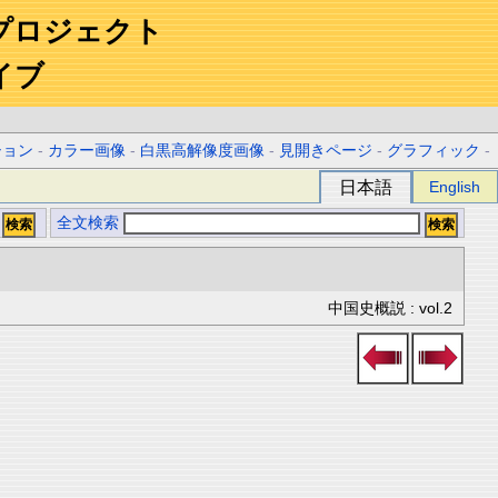
プロジェクト
イブ
ション
-
カラー画像
-
白黒高解像度画像
-
見開きページ
-
グラフィック
-
日本語
English
全文検索
中国史概説 : vol.2