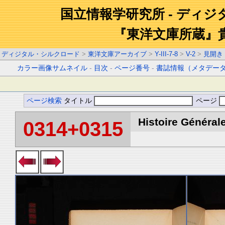
国立情報学研究所 - ディ
『東洋文庫所蔵』
ディジタル・シルクロード
>
東洋文庫アーカイブ
>
Y-III-7-8
>
V-2
>
見開き
カラー画像サムネイル
-
目次
-
ページ番号
-
書誌情報（メタデー
ページ検索
タイトル
ページ
Histoire Générale
0314+0315