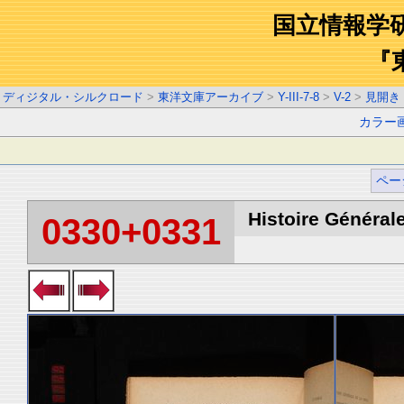
国立情報学
『
ディジタル・シルクロード
>
東洋文庫アーカイブ
>
Y-III-7-8
>
V-2
>
見開き
カラー
ペー
Histoire Générale
0330+0331