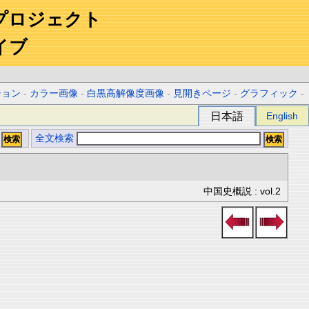
プロジェクト
イブ
ション
-
カラー画像
-
白黒高解像度画像
-
見開きページ
-
グラフィック
-
日本語
English
全文検索
中国史概説 : vol.2