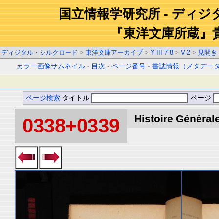
国立情報学研究所 - ディ
『東洋文庫所蔵』
ディジタル・シルクロード
>
東洋文庫アーカイブ
>
Y-III-7-8
>
V-2
>
見開き
カラー画像サムネイル
-
目次
-
ページ番号
-
書誌情報（メタデー
ページ検索
タイトル
ページ
Histoire Générale
0338+0339