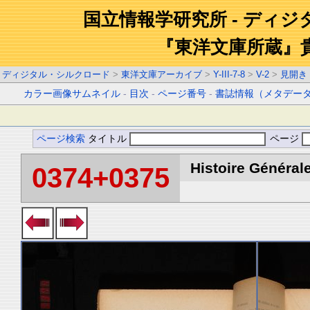
国立情報学研究所 - ディ
『東洋文庫所蔵』
ディジタル・シルクロード
>
東洋文庫アーカイブ
>
Y-III-7-8
>
V-2
>
見開き
カラー画像サムネイル
-
目次
-
ページ番号
-
書誌情報（メタデー
ページ検索
タイトル
ページ
Histoire Générale
0374+0375