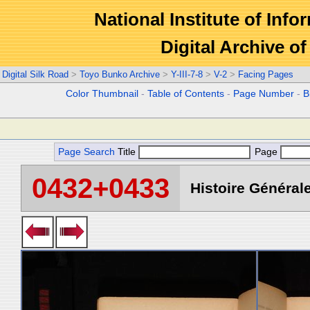
National Institute of Info
Digital Archive 
Digital Silk Road
>
Toyo Bunko Archive
>
Y-III-7-8
>
V-2
>
Facing Pages
Color Thumbnail
-
Table of Contents
-
Page Number
-
B
Page Search
Title
Page
0432+0433
Histoire Générale