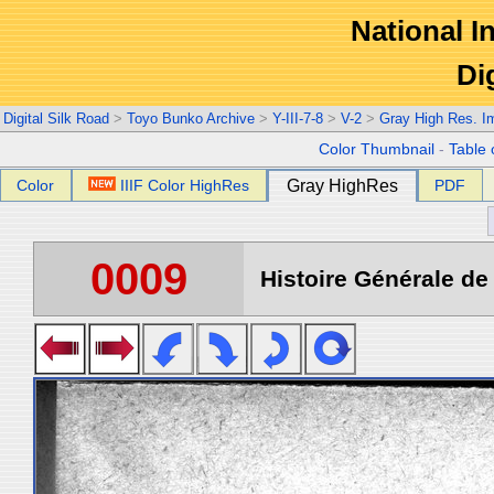
National In
Di
Digital Silk Road
>
Toyo Bunko Archive
>
Y-III-7-8
>
V-2
>
Gray High Res. I
Color Thumbnail
-
Table 
Color
IIIF Color HighRes
Gray HighRes
PDF
0009
Histoire Générale de 