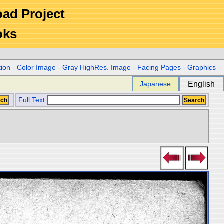
Road Project
oks
tion
-
Color Image
-
Gray HighRes. Image
-
Facing Pages
-
Graphics
-
Japanese
English
Full Text