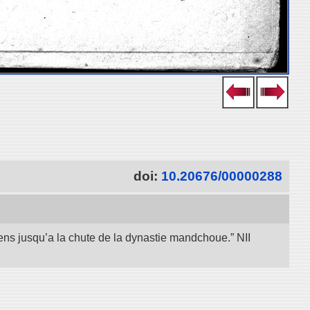
doi:
10.20676/00000288
iens jusqu’a la chute de la dynastie mandchoue.” NII