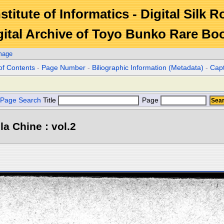
stitute of Informatics - Digital Silk 
gital Archive of Toyo Bunko Rare Bo
mage
of Contents
-
Page Number
-
Biliographic Information (Metadata)
-
Cap
Page Search
Title
Page
la Chine : vol.2