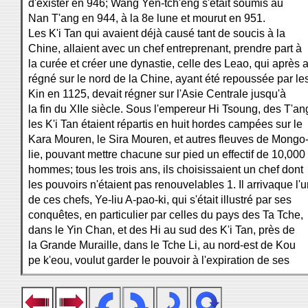
d'exister en 946; Wang Yen-tch'eng s'était soumis au
Nan T'ang en 944, à la 8e lune et mourut en 951.
Les K'i Tan qui avaient déjà causé tant de soucis à la
Chine, allaient avec un chef entreprenant, prendre part à
la curée et créer une dynastie, celle des Leao, qui après a
régné sur le nord de la Chine, ayant été repoussée par le
Kin en 1125, devait régner sur l'Asie Centrale jusqu'à
la fin du XIIe siècle. Sous l'empereur Hi Tsoung, des T'an
les K'i Tan étaient répartis en huit hordes campées sur le
Kara Mouren, le Sira Mouren, et autres fleuves de Mongo
lie, pouvant mettre chacune sur pied un effectif de 10,000
hommes; tous les trois ans, ils choisissaient un chef dont
les pouvoirs n'étaient pas renouvelables 1. Il arrivaque l'
de ces chefs, Ye-liu A-pao-ki, qui s'était illustré par ses
conquêtes, en particulier par celles du pays des Ta Tche,
dans le Yin Chan, et des Hi au sud des K'i Tan, près de
la Grande Muraille, dans le Tche Li, au nord-est de Kou
pe k'eou, voulut garder le pouvoir à l'expiration de ses