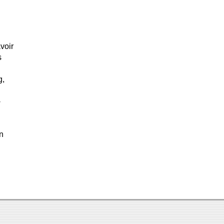
voir
s
g,
-
un