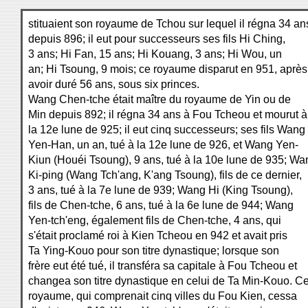
stituaient son royaume de Tchou sur lequel il régna 34 an
depuis 896; il eut pour successeurs ses fils Hi Ching,
3 ans; Hi Fan, 15 ans; Hi Kouang, 3 ans; Hi Wou, un
an; Hi Tsoung, 9 mois; ce royaume disparut en 951, après
avoir duré 56 ans, sous six princes.
Wang Chen-tche était maître du royaume de Yin ou de
Min depuis 892; il régna 34 ans à Fou Tcheou et mourut à
la 12e lune de 925; il eut cinq successeurs; ses fils Wang
Yen-Han, un an, tué à la 12e lune de 926, et Wang Yen-
Kiun (Houéi Tsoung), 9 ans, tué à la 10e lune de 935; Wa
Ki-ping (Wang Tch'ang, K'ang Tsoung), fils de ce dernier,
3 ans, tué à la 7e lune de 939; Wang Hi (King Tsoung),
fils de Chen-tche, 6 ans, tué à la 6e lune de 944; Wang
Yen-tch'eng, également fils de Chen-tche, 4 ans, qui
s'était proclamé roi à Kien Tcheou en 942 et avait pris
Ta Ying-Kouo pour son titre dynastique; lorsque son
frère eut été tué, il transféra sa capitale à Fou Tcheou et
changea son titre dynastique en celui de Ta Min-Kouo. C
royaume, qui comprenait cinq villes du Fou Kien, cessa