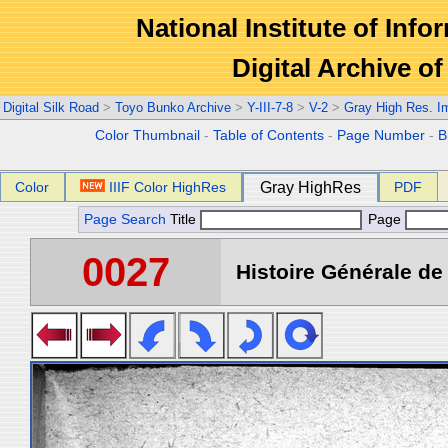
National Institute of Info
Digital Archive 
Digital Silk Road
>
Toyo Bunko Archive
>
Y-III-7-8
>
V-2
>
Gray High Res. I
Color Thumbnail
-
Table of Contents
-
Page Number
-
B
Color
IIIF Color HighRes
Gray HighRes
PDF
Page Search
Title
Page
0027
Histoire Générale de 