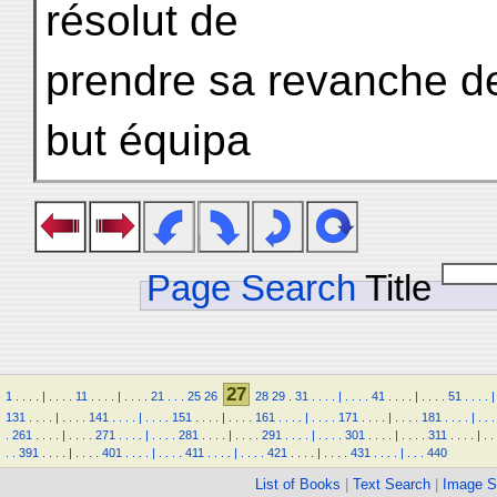
résolut de
prendre sa revanche d
but équipa
Page Search
Title
27
1
.
.
.
.
|
.
.
.
.
11
.
.
.
.
|
.
.
.
.
21
.
.
.
25
26
28
29
.
31
.
.
.
.
|
.
.
.
.
41
.
.
.
.
|
.
.
.
.
51
.
.
.
.
|
131
.
.
.
.
|
.
.
.
.
141
.
.
.
.
|
.
.
.
.
151
.
.
.
.
|
.
.
.
.
161
.
.
.
.
|
.
.
.
.
171
.
.
.
.
|
.
.
.
.
181
.
.
.
.
|
.
.
.
.
261
.
.
.
.
|
.
.
.
.
271
.
.
.
.
|
.
.
.
.
281
.
.
.
.
|
.
.
.
.
291
.
.
.
.
|
.
.
.
.
301
.
.
.
.
|
.
.
.
.
311
.
.
.
.
|
.
.
.
.
391
.
.
.
.
|
.
.
.
.
401
.
.
.
.
|
.
.
.
.
411
.
.
.
.
|
.
.
.
.
421
.
.
.
.
|
.
.
.
.
431
.
.
.
.
|
.
.
.
440
List of Books
|
Text Search
|
Image S