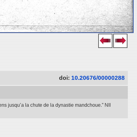
doi:
10.20676/00000288
iens jusqu’a la chute de la dynastie mandchoue.” NII