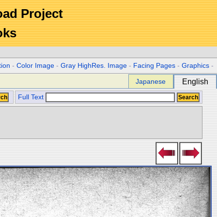
Road Project
oks
tion
-
Color Image
-
Gray HighRes. Image
-
Facing Pages
-
Graphics
-
Japanese
English
Full Text