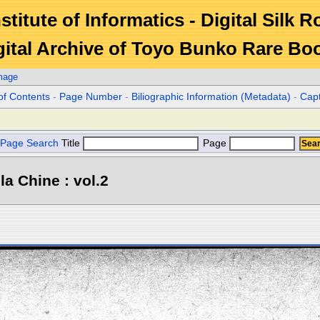
stitute of Informatics - Digital Silk 
gital Archive of Toyo Bunko Rare Bo
mage
of Contents
-
Page Number
-
Biliographic Information (Metadata)
-
Cap
Page Search
Title
Page
la Chine : vol.2