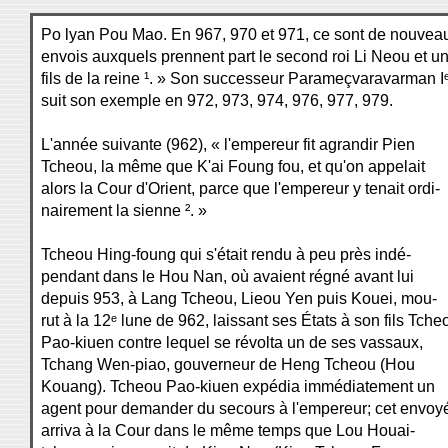
Po lyan Pou Mao. En 967, 970 et 971, ce sont de nouvea
envois auxquels prennent part le second roi Li Neou et u
fils de la reine ¹. » Son successeur Parameçvaravarman Iᵉ
suit son exemple en 972, 973, 974, 976, 977, 979.
L'année suivante (962), « l'empereur fit agrandir Pien
Tcheou, la même que K'ai Foung fou, et qu'on appelait
alors la Cour d'Orient, parce que l'empereur y tenait ordi-
nairement la sienne ². »
Tcheou Hing-foung qui s'était rendu à peu près indé-
pendant dans le Hou Nan, où avaient régné avant lui
depuis 953, à Lang Tcheou, Lieou Yen puis Kouei, mou-
rut à la 12ᵉ lune de 962, laissant ses États à son fils Tche
Pao-kiuen contre lequel se révolta un de ses vassaux,
Tchang Wen-piao, gouverneur de Heng Tcheou (Hou
Kouang). Tcheou Pao-kiuen expédia immédiatement un
agent pour demander du secours à l'empereur; cet envoy
arriva à la Cour dans le même temps que Lou Houai-