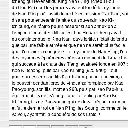
tcheng qui revenait du King Nan (King Tcheou Fou
du Hou Pe) dont les princes avaient fondé le royaume
de Nan P'ing, où l'avait dépêché en mission T'ai Tsou, soi
disant pour entretenir l'amitié du souverain Kao Ki-
tch'oung, en réalité pour s'assurer si son annexion à
l'empire offrirait des difficultés. Lou Houai-tcheng avait
pu constater que le King Nan, pays fertile, n'était défendu
que par une faible armée et que rien ne serait plus facile
que d'en faire la conquête. Le royaume de Nan P'ing, l'un
des royaumes éphémères créés au moment de l'anarchie
qui succéda à la chute des T'ang, avait été fondé en 907 
Kao Ki-tchang, puis par Kao Ki-hing (925-940); il eut
pour successeur son fils Kao Ts'oung-houei qui exerça
le pouvoir pendant près de vingt ans; remplacé par Kao
Pao-young, son fils, mort en 968, puis par Kao Pao-hiu,
également fils de Ts'oung Houei, et enfin par Kao Ki-
tch'oung, fils de Pao-young qui ne devait régner qu'un an
et fut le dernier roi de Nan P'ing, les Soung, comme on le
va voir, ayant fait la conquête de ses États. ³