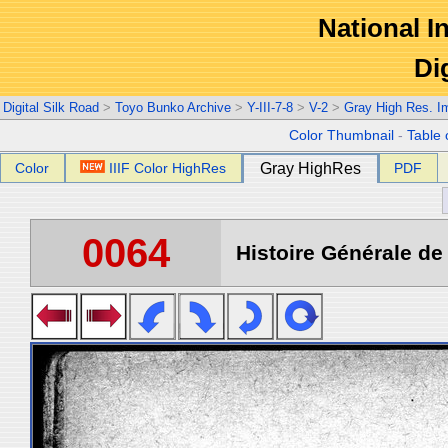
National In
Di
Digital Silk Road
>
Toyo Bunko Archive
>
Y-III-7-8
>
V-2
>
Gray High Res. I
Color Thumbnail
-
Table 
Color
IIIF Color HighRes
Gray HighRes
PDF
0064
Histoire Générale de 