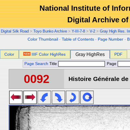
National Institute of Info
Digital Archive 
Digital Silk Road
>
Toyo Bunko Archive
>
Y-III-7-8
>
V-2
>
Gray High Res. I
Color Thumbnail
-
Table of Contents
-
Page Number
-
B
Color
IIIF Color HighRes
Gray HighRes
PDF
Page Search
Title
Page
0092
Histoire Générale de 