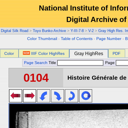
National Institute of Info
Digital Archive 
Digital Silk Road
>
Toyo Bunko Archive
>
Y-III-7-8
>
V-2
>
Gray High Res. I
Color Thumbnail
-
Table of Contents
-
Page Number
-
B
Color
IIIF Color HighRes
Gray HighRes
PDF
Page Search
Title
Page
0104
Histoire Générale de 