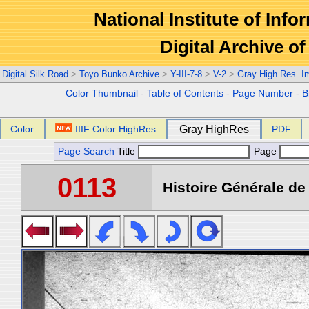
National Institute of Info
Digital Archive 
Digital Silk Road
>
Toyo Bunko Archive
>
Y-III-7-8
>
V-2
>
Gray High Res. I
Color Thumbnail
-
Table of Contents
-
Page Number
-
B
Color
IIIF Color HighRes
Gray HighRes
PDF
Page Search
Title
Page
0113
Histoire Générale de 