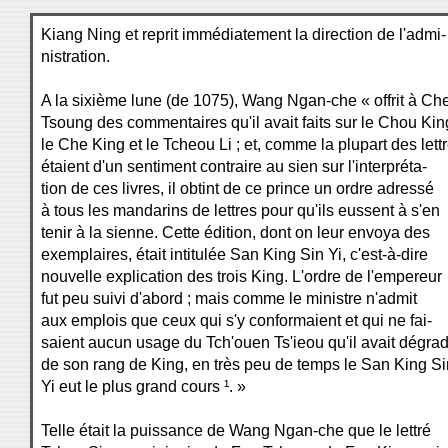
Kiang Ning et reprit immédiatement la direction de l'admi-
nistration.
A la sixième lune (de 1075), Wang Ngan-che « offrit à Ch
Tsoung des commentaires qu'il avait faits sur le Chou Kin
le Che King et le Tcheou Li ; et, comme la plupart des lett
étaient d'un sentiment contraire au sien sur l'interpréta-
tion de ces livres, il obtint de ce prince un ordre adressé
à tous les mandarins de lettres pour qu'ils eussent à s'en
tenir à la sienne. Cette édition, dont on leur envoya des
exemplaires, était intitulée San King Sin Yi, c'est-à-dire
nouvelle explication des trois King. L'ordre de l'empereur
fut peu suivi d'abord ; mais comme le ministre n'admit
aux emplois que ceux qui s'y conformaient et qui ne fai-
saient aucun usage du Tch'ouen Ts'ieou qu'il avait dégra
de son rang de King, en très peu de temps le San King Si
Yi eut le plus grand cours ¹. »
Telle était la puissance de Wang Ngan-che que le lettré