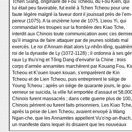
Tchen Siang, originaire de Fou Tcheou, du Fou Kien, qui
lui était peu favorable, fut exilé à Tchen Tcheou pour une
faute légère malgré la faveur dont il jouissait près de l'em-
pereur (1075). A la onzième lune de 1075, Lieou Yi, qui
commandait les troupes sur la frontière des Kiao Tche,
interdit aux Chinois toute communication avec ces dernie
qu'il imagina de faire attaquer par de jeunes soldats mal
exercés. Le roi d'Annam était alors Ly-nhôn-tông, quatriè
roi de la dynastie de Ly (1072-1128) ; il ordonna à ses gé
raux Ly thu'o'ng et Tông Dang d'envahir la Chine : trois
corps d'armée annamites marchèrent par Kouang Fou, Ki
Tcheou et K'ouen louen kouan, s'emparèrent de Kin
Tcheou et de Lien Tcheou, puis entreprirent le siège de
Young Tcheou ; après un siège de quarante jours, le gou-
verneur se suicida, la ville fut emportée d'assaut et 58,00
Chinois furent massacrés ; dans cette guerre plus de 100
Chinois périrent ou furent faits prisonniers. Les Kiao Tche
après la prise de Lien Tcheou, avaient envoyé à Wang
Ngan-che, que les Annamites appellent Vu'o'ng-an-thach,
un manifeste dans lequel ils disaient que les nouveaux