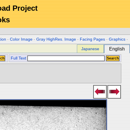
Road Project
oks
tion
-
Color Image
-
Gray HighRes. Image
-
Facing Pages
-
Graphics
-
Japanese
English
Full Text