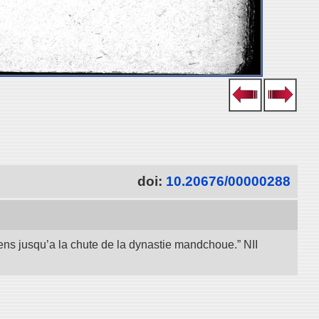
doi:
10.20676/00000288
iens jusqu’a la chute de la dynastie mandchoue.” NII