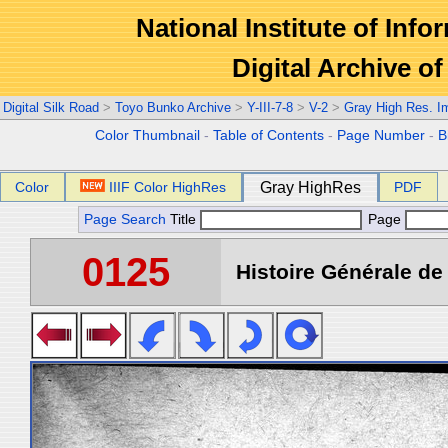
National Institute of Info
Digital Archive 
Digital Silk Road
>
Toyo Bunko Archive
>
Y-III-7-8
>
V-2
>
Gray High Res. I
Color Thumbnail
-
Table of Contents
-
Page Number
-
B
Color
IIIF Color HighRes
Gray HighRes
PDF
Page Search
Title
Page
0125
Histoire Générale de 