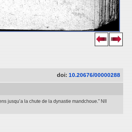
doi:
10.20676/00000288
iens jusqu’a la chute de la dynastie mandchoue.” NII