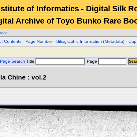
stitute of Informatics - Digital Silk 
gital Archive of Toyo Bunko Rare Bo
mage
of Contents
-
Page Number
-
Biliographic Information (Metadata)
-
Cap
Page Search
Title
Page
la Chine : vol.2