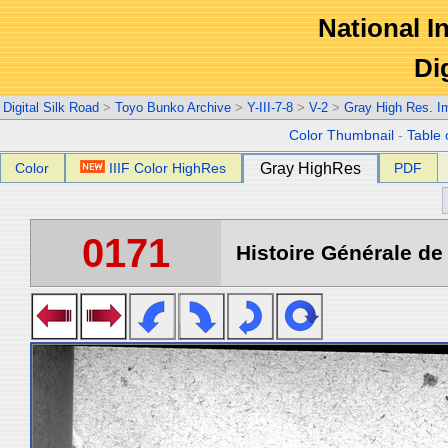
National In
Di
Digital Silk Road
>
Toyo Bunko Archive
>
Y-III-7-8
>
V-2
>
Gray High Res. I
Color Thumbnail
-
Table 
Color
IIIF Color HighRes
Gray HighRes
PDF
0171
Histoire Générale de 