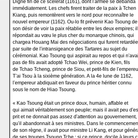
Digne fin de ce scélérat (1161), dont l'armée se débanda
immédiatement. Les chefs firent traiter de la paix à Tchen
Kiang, puis remontèrent vers le nord pour reconnaître le
nouvel empereur (1162). Ou-lo fit prévenir Kao Tsoung de
son désir de voir la paix rétablie entre les deux empires; il
répondait au vœu le plus cher du monarque chinois, qui
chargea Houang Mai des négociations qui furent retardé
par suite de l'intransigeance des Tartares au sujet du
cérémonial. Kao Tsoung qui aspirait au repos et qui n'avai
pas de fils avait adopté Tchao Wei, prince de Kien, fils
de Tchao Tcheng, prince de Siou, et petit-fils de l'empereu
T'ai Tsou à la sixième génération. A la 4e lune de 1162,
l'empereur abdiquait en faveur du prince héritier connu
sous le nom de Hiao Tsoung.
« Kao Tsoung était un prince doux, humain, affable et
qui aimait véritablement son peuple; mais il avait peu d'es
prit et ne donnait pas assez d'attention au gouvernement,
qu'il abandonnait à ses ministres. Dans le commencemen
de son règne, il avait pour ministre Li Kang, et pour génér
de ses troupes Tsoung Tche : si ce prince, docile à leurs 