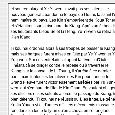
et son remplaçant Ye Yi-wen n'avait pas ses talents; le
nouveau général abandonna le pays de Houai, laissant l'
nemi maître du pays. Les Kin s'emparèrent de Koua Tche
et s'établirent sur la rive nord du Kiang. Après un échec d
ses lieutenants Lieou Se et Li Heng, Ye Yi-wen se retira à
Kien K'ang.
Ti kou naï ordonna alors à ses troupes de passer le Kiang
mais ses barques furent mises en fuite par Ye Yi-wen et Y
Yun-wen. Sur ces entrefaites il apprit la révolte d'Oulo;
il hésitait à se diriger contre le rebelle ou à traverser le
Kiang; sur le conseil de Li Toung, il s'arrêta à ce dernier
parti, mais toutes les tentatives des Kin pour franchir le
Grand Fleuve furent victorieusement arrêtées par Yu Yun-
wen, qui s'empara de l'île de Kin Chan. En voulant oblige
ses officiers et ses soldats à forcer le passage du Kiang, t
bien défendu, Ti kou naï ne réussit qu'à les irriter. Le géné
Ye-liu Youen-yi et d'autres officiers mécontents massacrè
rent dans sa tente le tyran qu'on acheva en l'étranglant.