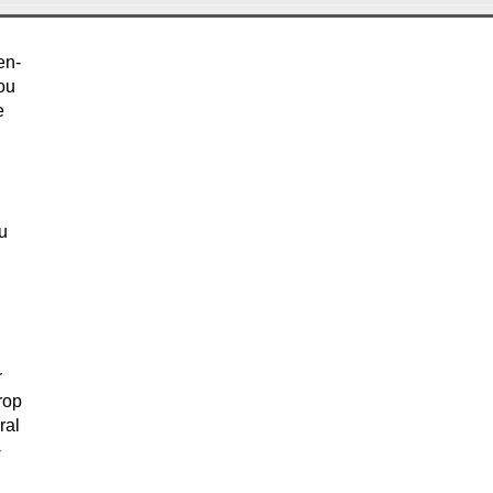
en-
ou
e
u
r
rop
ral
-