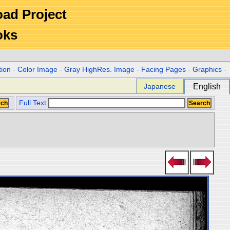
Road Project
oks
tion
-
Color Image
-
Gray HighRes. Image
-
Facing Pages
-
Graphics
-
Japanese
English
Full Text