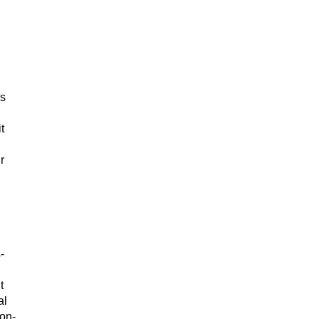
es
t
r
-
t
al
con-