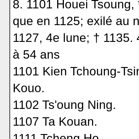
8. 1101 Houei Tsoung, *
que en 1125; exilé au 
1127, 4e lune; † 1135. 
à 54 ans
1101 Kien Tchoung-Tsi
Kouo.
1102 Ts'oung Ning.
1107 Ta Kouan.
1111 Tcheng Ho.