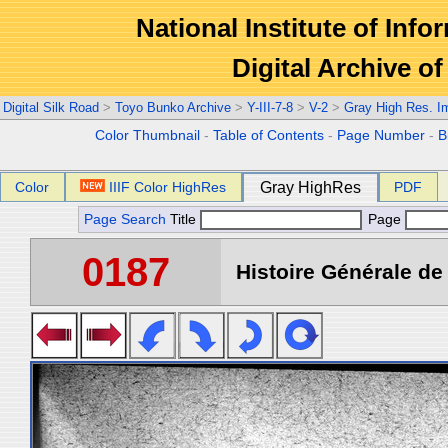
National Institute of Info
Digital Archive 
Digital Silk Road
>
Toyo Bunko Archive
>
Y-III-7-8
>
V-2
>
Gray High Res. I
Color Thumbnail
-
Table of Contents
-
Page Number
-
B
Color
IIIF Color HighRes
Gray HighRes
PDF
Page Search
Title
Page
0187
Histoire Générale de 