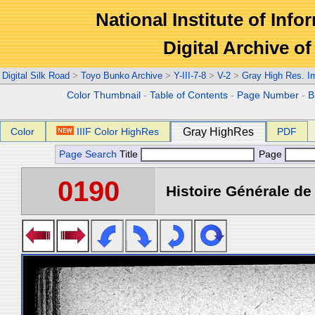
National Institute of Info
Digital Archive 
Digital Silk Road
>
Toyo Bunko Archive
>
Y-III-7-8
>
V-2
>
Gray High Res. I
Color Thumbnail
-
Table of Contents
-
Page Number
-
B
Color
IIIF Color HighRes
Gray HighRes
PDF
Page Search
Title
Page
0190
Histoire Générale de 