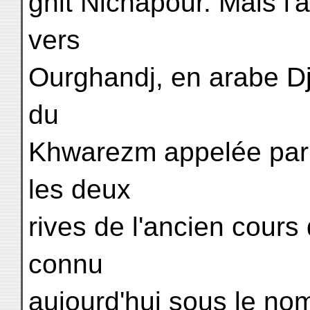
gnit Nichapour. Mais l
vers
Ourghandj, en arabe Djo
du
Khwarezm appelée par 
les deux
rives de l'ancien cours
connu
aujourd'hui sous le no