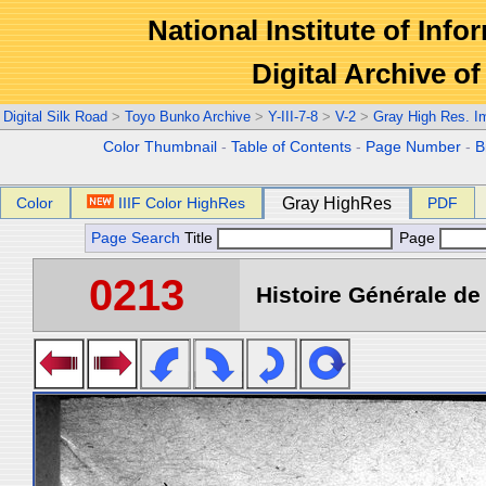
National Institute of Info
Digital Archive 
Digital Silk Road
>
Toyo Bunko Archive
>
Y-III-7-8
>
V-2
>
Gray High Res. I
Color Thumbnail
-
Table of Contents
-
Page Number
-
B
Color
IIIF Color HighRes
Gray HighRes
PDF
Page Search
Title
Page
0213
Histoire Générale de 