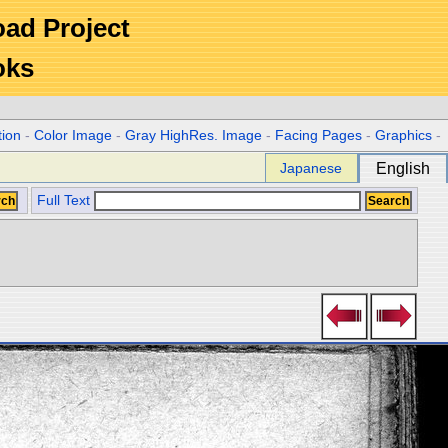
Road Project
oks
tion
-
Color Image
-
Gray HighRes. Image
-
Facing Pages
-
Graphics
-
Japanese
English
Full Text