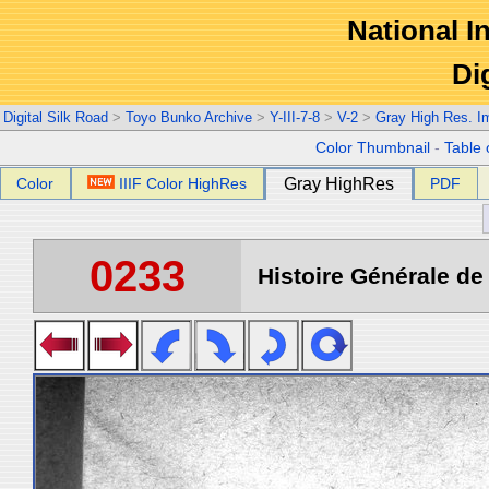
National In
Di
Digital Silk Road
>
Toyo Bunko Archive
>
Y-III-7-8
>
V-2
>
Gray High Res. I
Color Thumbnail
-
Table 
Color
IIIF Color HighRes
Gray HighRes
PDF
0233
Histoire Générale de 