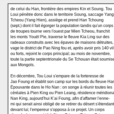
de celui du Han, frontière des empires Kin et Soung. Tou
Loui pénètre donc dans le territoire Soung, saccage Yang
Tcheou (Yang Hien), assiège et prend Han Tchoung
(sept.) dont il fait égorger la population tandis qu'un corps
de troupes tourne vers l'ouest par Mien Tcheou, franchit
les monts Youëï Pie, traverse le fleuve Kia Ling sur des
radeaux construits avec les épaves de maisons détruites, 
vage le district de Pao Ning fou et, après avoir pris 140 vil
ou forts, rejoint le corps principal; au mois de novembre,
toute la partie septentrionale du Se Tchouan était soumis
aux Mongols.
En décembre, Tou Loui s'empare de la forteresse de
Jao Foung et établit son camp sur les bords du fleuve Ha
Épouvante dans le Ho Nan : on songe à réunir toutes les
céréales à Pien King ou Pien Leang, résidence méridiona
Nan King, aujourd'hui K'ai Foung, afin d'affamer l'enne-
mi qui serait ainsi obligé de se retirer du désert s'étendant
devant lui; l'empereur s'opposa à ce projet. Un corps