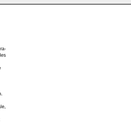
ra-
les
e
n.
le,