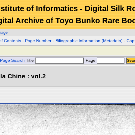
stitute of Informatics - Digital Silk 
gital Archive of Toyo Bunko Rare Bo
mage
of Contents
-
Page Number
-
Biliographic Information (Metadata)
-
Cap
Page Search
Title
Page
la Chine : vol.2