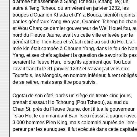
d'armée fut assemblé à Siang Tcheou (Tchang Te); un
autre à Teng Tcheou où arrivèrent en janvier 1232, les
troupes d'Ouanien Khada et d'Yra Bouca, bientôt rejoints
par les généraux Yang Wo-yan, Ouanien Tcheng ho chan
et Wou Chan; ce dernier gouverneur de Wei Houei fou, a
nord du Fleuve Jaune, avait vu cette ville enlevée par le
général Che T'ien-tseu et s'était retiré au sud du Ho. L'ar-
mée kin était campée à Chouen Yang, dans le fou de Na
Yang, et ses chefs agitaient la question de savoir s'ils pas
seraient le fleuve Han, lorsqu'ils apprirent que Tou Loui
l'avait franchi le 31 janvier 1232 et s'avançait vers eux.
Toutefois, les Mongols, en nombre inférieur, furent obligés
de se retirer, mais sans être poursuivis.
Ogotaï de son côté, après un siège de trente-cinq jours,
prenait d'assaut Ho Tchoung (Pou Tcheou), au sud du
Chan Si, près du Fleuve Jaune, dont il tua le gouverneur
Ts'ao Ho; le commandant Ban Tseu réussit à gagner avec
3.000 hommes Pien King, mais calomnié auprès de l'em-
pereur par les eunuques, il fut exécuté dans cette capitale