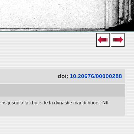
doi:
10.20676/00000288
iens jusqu’a la chute de la dynastie mandchoue.” NII