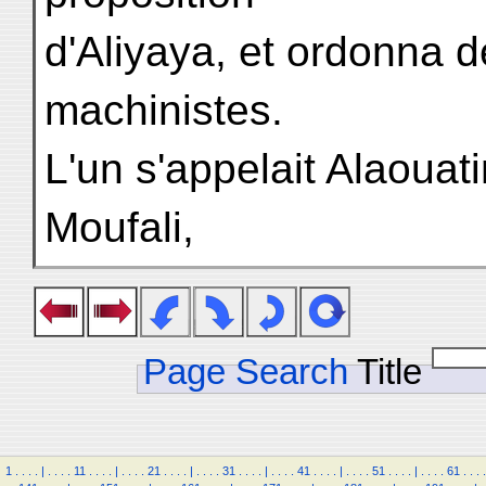
d'Aliyaya, et ordonna d
machinistes.
L'un s'appelait Alaouati
Moufali,
Page Search
Title
1
.
.
.
.
|
.
.
.
.
11
.
.
.
.
|
.
.
.
.
21
.
.
.
.
|
.
.
.
.
31
.
.
.
.
|
.
.
.
.
41
.
.
.
.
|
.
.
.
.
51
.
.
.
.
|
.
.
.
.
61
.
.
.
.