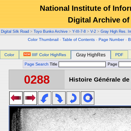
National Institute of Info
Digital Archive 
Digital Silk Road
>
Toyo Bunko Archive
>
Y-III-7-8
>
V-2
>
Gray High Res. I
Color Thumbnail
-
Table of Contents
-
Page Number
-
B
Color
IIIF Color HighRes
Gray HighRes
PDF
Page Search
Title
Page
0288
Histoire Générale de 