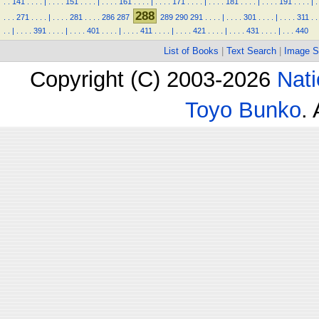
.
.
141
.
.
.
.
|
.
.
.
.
151
.
.
.
.
|
.
.
.
.
161
.
.
.
.
|
.
.
.
.
171
.
.
.
.
|
.
.
.
.
181
.
.
.
.
|
.
.
.
.
191
.
.
.
.
|
.
288
.
.
.
271
.
.
.
.
|
.
.
.
.
281
.
.
.
.
286
287
289
290
291
.
.
.
.
|
.
.
.
.
301
.
.
.
.
|
.
.
.
.
311
.
.
.
.
|
.
.
.
.
391
.
.
.
.
|
.
.
.
.
401
.
.
.
.
|
.
.
.
.
411
.
.
.
.
|
.
.
.
.
421
.
.
.
.
|
.
.
.
.
431
.
.
.
.
|
.
.
.
440
List of Books
|
Text Search
|
Image S
Copyright (C) 2003-2026
Nati
Toyo Bunko
.