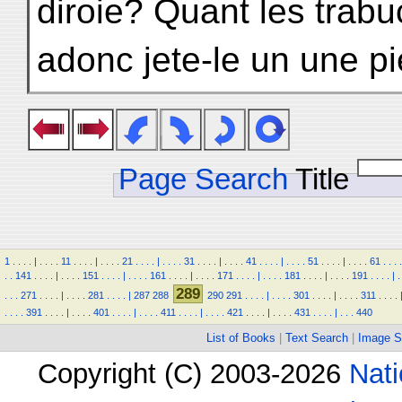
diroie? Quant les trabu
adonc jete-le un une pi
Page Search
Title
1
.
.
.
.
|
.
.
.
.
11
.
.
.
.
|
.
.
.
.
21
.
.
.
.
|
.
.
.
.
31
.
.
.
.
|
.
.
.
.
41
.
.
.
.
|
.
.
.
.
51
.
.
.
.
|
.
.
.
.
61
.
.
.
.
.
.
141
.
.
.
.
|
.
.
.
.
151
.
.
.
.
|
.
.
.
.
161
.
.
.
.
|
.
.
.
.
171
.
.
.
.
|
.
.
.
.
181
.
.
.
.
|
.
.
.
.
191
.
.
.
.
|
.
289
.
.
.
271
.
.
.
.
|
.
.
.
.
281
.
.
.
.
|
287
288
290
291
.
.
.
.
|
.
.
.
.
301
.
.
.
.
|
.
.
.
.
311
.
.
.
.
.
.
.
.
391
.
.
.
.
|
.
.
.
.
401
.
.
.
.
|
.
.
.
.
411
.
.
.
.
|
.
.
.
.
421
.
.
.
.
|
.
.
.
.
431
.
.
.
.
|
.
.
.
440
List of Books
|
Text Search
|
Image S
Copyright (C) 2003-2026
Nati