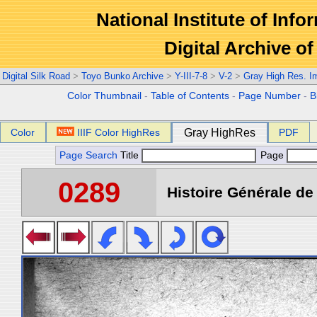
National Institute of Info
Digital Archive 
Digital Silk Road
>
Toyo Bunko Archive
>
Y-III-7-8
>
V-2
>
Gray High Res. I
Color Thumbnail
-
Table of Contents
-
Page Number
-
B
Color
IIIF Color HighRes
Gray HighRes
PDF
Page Search
Title
Page
0289
Histoire Générale de 