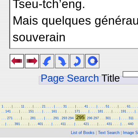
Tseu-tch’eng.
Mais quelques généraux
souverain
Page Search
Title
1
.
.
.
.
|
.
.
.
.
11
.
.
.
.
|
.
.
.
.
21
.
.
.
.
|
.
.
.
.
31
.
.
.
.
|
.
.
.
.
41
.
.
.
.
|
.
.
.
.
51
.
.
.
.
|
.
.
.
.
61
.
.
.
.
.
.
141
.
.
.
.
|
.
.
.
.
151
.
.
.
.
|
.
.
.
.
161
.
.
.
.
|
.
.
.
.
171
.
.
.
.
|
.
.
.
.
181
.
.
.
.
|
.
.
.
.
191
.
.
.
.
|
.
295
.
.
.
271
.
.
.
.
|
.
.
.
.
281
.
.
.
.
|
.
.
.
.
291
.
293
294
296
297
.
.
.
301
.
.
.
.
|
.
.
.
.
311
.
.
.
.
|
.
.
.
.
391
.
.
.
.
|
.
.
.
.
401
.
.
.
.
|
.
.
.
.
411
.
.
.
.
|
.
.
.
.
421
.
.
.
.
|
.
.
.
.
431
.
.
.
.
|
.
.
.
440
List of Books
|
Text Search
|
Image S