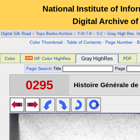
National Institute of Info
Digital Archive 
Digital Silk Road
>
Toyo Bunko Archive
>
Y-III-7-8
>
V-2
>
Gray High Res. I
Color Thumbnail
-
Table of Contents
-
Page Number
-
B
Color
IIIF Color HighRes
Gray HighRes
PDF
Page Search
Title
Page
0295
Histoire Générale de 