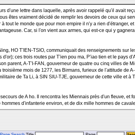
 lettre dans laquelle, après avoir rappelé qu'il avait reçu l
Si vous êtes vraiment décidé de remplir les devoirs de ceux qui s
oir à tout le monde que pour mon empire il n'y a rien d'étranger, 
tageuse. Car, si l'on vient aux armes, qui est-ce qui y gagnera?
ing, HO T'IEN-TSIO, communiquait des renseignements sur les tr
'or); ces trois routes par T'ien pou ma, P'iao tien et le pays d'
n parent, A-T'I-FAN, gouverneur de quatre ou cinq villes de Mie
roisième mois de 1277, les Birmans, furieux de l'attitude de A-ko
taire de Ta Li, à SIN SIU-TJE, gouverneur de cette ville et à T'
secours de A ho. Il rencontra les Miennais près d'un fleuve, et fo
ommes d'infanterie environ, et de dix mille hommes de cavalerie
Page Search
Title
Page