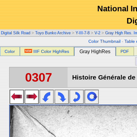
National In
Di
Digital Silk Road
>
Toyo Bunko Archive
>
Y-III-7-8
>
V-2
>
Gray High Res. I
Color Thumbnail
-
Table 
Color
IIIF Color HighRes
Gray HighRes
PDF
0307
Histoire Générale de 