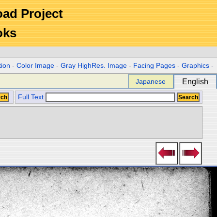
Road Project
oks
tion
-
Color Image
-
Gray HighRes. Image
-
Facing Pages
-
Graphics
-
Japanese
English
Full Text