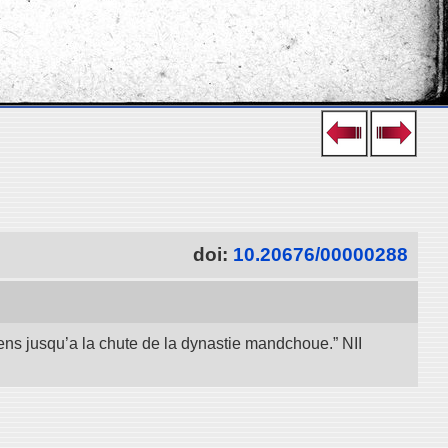
doi:
10.20676/00000288
iens jusqu’a la chute de la dynastie mandchoue.” NII