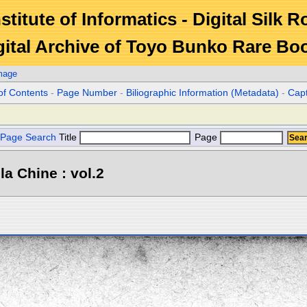
stitute of Informatics - Digital Silk 
gital Archive of Toyo Bunko Rare Bo
mage
of Contents
-
Page Number
-
Biliographic Information (Metadata)
-
Cap
Page Search
Title
Page
la Chine : vol.2