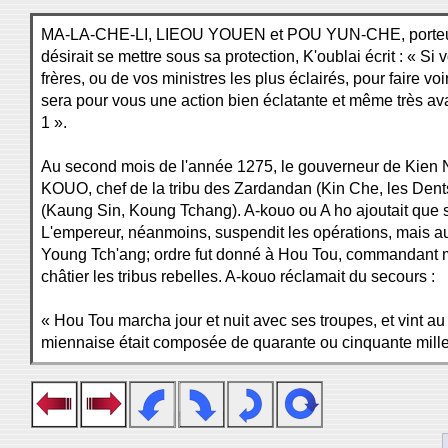
MA-LA-CHE-LI, LIEOU YOUEN et POU YUN-CHE, porteurs d'une
désirait se mettre sous sa protection, K'oublai écrit : « 
frères, ou de vos ministres les plus éclairés, pour faire v
sera pour vous une action bien éclatante et même très avan
1 ».
Au second mois de l'année 1275, le gouverneur de Kien N
KOUO, chef de la tribu des Zardandan (Kin Che, les Dents d
(Kaung Sin, Koung Tchang). A-kouo ou A ho ajoutait que so
L'empereur, néanmoins, suspendit les opérations, mais au t
Young Tch'ang; ordre fut donné à Hou Tou, commandant mili
châtier les tribus rebelles. A-kouo réclamait du secours :
« Hou Tou marcha jour et nuit avec ses troupes, et vint au 
miennaise était composée de quarante ou cinquante mille h