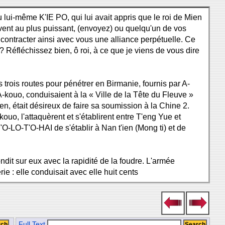
ui-même K'IE PO, qui lui avait appris que le roi de Mien
ervent au plus puissant, (envoyez) ou quelqu'un de vos
et contracter ainsi avec vous une alliance perpétuelle. Ce
 Réfléchissez bien, ô roi, à ce que je viens de vous dire
ois routes pour pénétrer en Birmanie, fournis par A-
A-kouo, conduisaient à la « Ville de la Tête du Fleuve »
n, était désireux de faire sa soumission à la Chine 2.
uo, l'attaquèrent et s'établirent entre T'eng Yue et
O-LO-T'O-HAI de s'établir à Nan t'ien (Mong ti) et de
ndit sur eux avec la rapidité de la foudre. L'armée
 : elle conduisait avec elle huit cents
Full Text