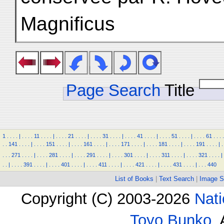
Magnificus
Page Search
Title
1
.
.
.
.
|
.
.
.
.
11
.
.
.
.
|
.
.
.
.
21
.
.
.
.
|
.
.
.
.
31
.
.
.
.
|
.
.
.
.
41
.
.
.
.
|
.
.
.
.
51
.
.
.
.
|
.
.
.
.
61
.
.
.
.
.
.
141
.
.
.
.
|
.
.
.
.
151
.
.
.
.
|
.
.
.
.
161
.
.
.
.
|
.
.
.
.
171
.
.
.
.
|
.
.
.
.
181
.
.
.
.
|
.
.
.
.
191
.
.
.
.
|
.
.
.
.
271
.
.
.
.
|
.
.
.
.
281
.
.
.
.
|
.
.
.
.
291
.
.
.
.
|
.
.
.
.
301
.
.
.
.
|
.
.
.
.
311
.
.
.
.
|
.
.
.
.
321
.
.
.
.
|
.
.
|
.
.
.
.
391
.
.
.
.
|
.
.
.
.
401
.
.
.
.
|
.
.
.
.
411
.
.
.
.
|
.
.
.
.
421
.
.
.
.
|
.
.
.
.
431
.
.
.
.
|
.
.
.
440
List of Books
|
Text Search
|
Image S
Copyright (C) 2003-2026
Nati
Toyo Bunko
.