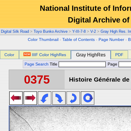
National Institute of Info
Digital Archive 
Digital Silk Road
>
Toyo Bunko Archive
>
Y-III-7-8
>
V-2
>
Gray High Res. I
Color Thumbnail
-
Table of Contents
-
Page Number
-
B
Color
IIIF Color HighRes
Gray HighRes
PDF
Page Search
Title
Page
0375
Histoire Générale de 