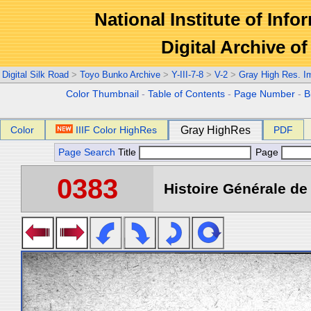
National Institute of Info
Digital Archive 
Digital Silk Road
>
Toyo Bunko Archive
>
Y-III-7-8
>
V-2
>
Gray High Res. I
Color Thumbnail
-
Table of Contents
-
Page Number
-
B
Color
IIIF Color HighRes
Gray HighRes
PDF
Page Search
Title
Page
0383
Histoire Générale de 