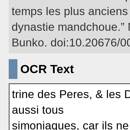
temps les plus anciens 
dynastie mandchoue.” NI
Bunko. doi:10.20676/0
OCR Text
trine des Peres, & les D
aussi tous
simoniaques, car ils 