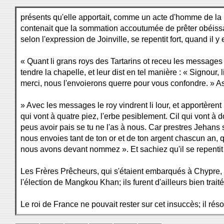
présents qu'elle apportait, comme un acte d'homme de la
contenait que la sommation accoutumée de prêter obéissan
selon l'expression de Joinville, se repentit fort, quand il y
« Quant li grans roys des Tartarins ot receu les messages 
tendre la chapelle, et leur dist en tel manière : « Signour
merci, nous l'envoierons querre pour vous confondre. » Ass
» Avec les messages le roy vindrent li lour, et apportèrent
qui vont à quatre piez, l'erbe pesiblement. Cil qui vont à 
peus avoir pais se tu ne l'as à nous. Car prestres Jehans 
nous envoies tant de ton or et de ton argent chascun an, q
nous avons devant nommez ». Et sachiez qu'il se repentit f
Les Frères Prêcheurs, qui s'étaient embarqués à Chypre, p
l'élection de Mangkou Khan; ils furent d'ailleurs bien traité
Le roi de France ne pouvait rester sur cet insuccès; il r