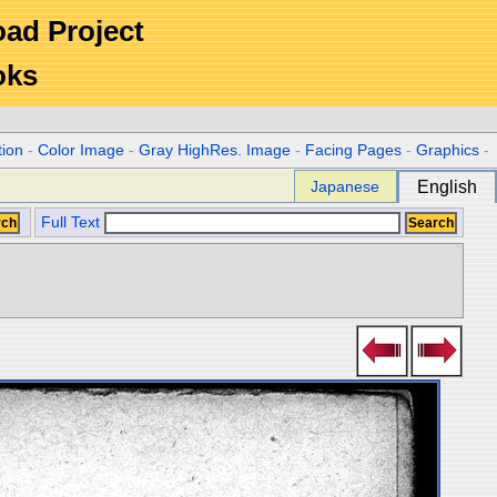
Road Project
oks
tion
-
Color Image
-
Gray HighRes. Image
-
Facing Pages
-
Graphics
-
Japanese
English
Full Text