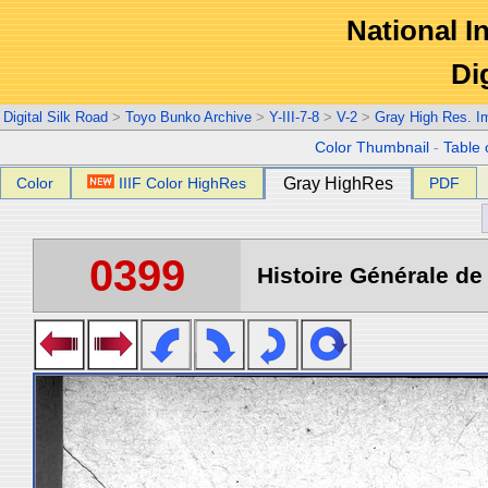
National In
Di
Digital Silk Road
>
Toyo Bunko Archive
>
Y-III-7-8
>
V-2
>
Gray High Res. I
Color Thumbnail
-
Table 
Color
IIIF Color HighRes
Gray HighRes
PDF
0399
Histoire Générale de 