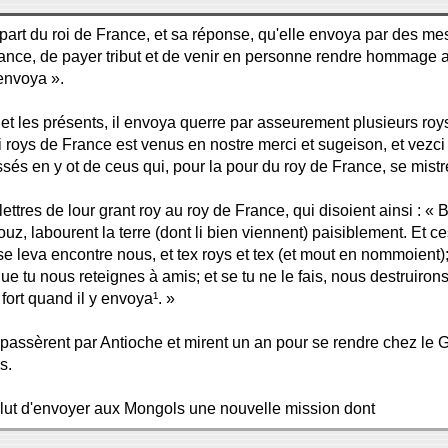
 part du roi de France, et sa réponse, qu'elle envoya par des 
ce, de payer tribut et de venir en personne rendre hommage au
 envoya ».
et les présents, il envoya querre par asseurement plusieurs roys 
, li roys de France est venus en nostre merci et sugeison, et vezc
és en y ot de ceus qui, pour la pour du roy de France, se mistre
 lettres de lour grant roy au roy de France, qui disoient ainsi : 
douz, labourent la terre (dont li bien viennent) paisiblement. Et 
se leva encontre nous, et tex roys et tex (et mout en nommoient)
ue tu nous reteignes à amis; et se tu ne le fais, nous destruiro
ort quand il y envoya¹. »
assèrent par Antioche et mirent un an pour se rendre chez le G
s.
ésolut d'envoyer aux Mongols une nouvelle mission dont