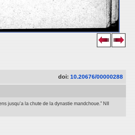
doi:
10.20676/00000288
iens jusqu’a la chute de la dynastie mandchoue.” NII