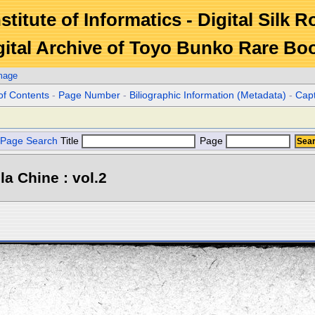
stitute of Informatics - Digital Silk 
gital Archive of Toyo Bunko Rare Bo
mage
of Contents
-
Page Number
-
Biliographic Information (Metadata)
-
Cap
Page Search
Title
Page
la Chine : vol.2