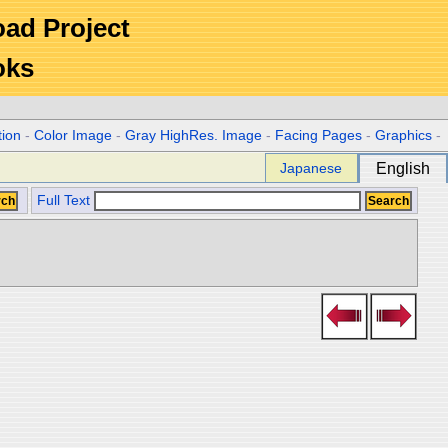
Road Project
oks
tion
-
Color Image
-
Gray HighRes. Image
-
Facing Pages
-
Graphics
-
Japanese
English
Full Text