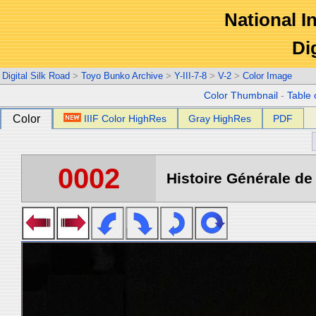
National In
Di
Digital Silk Road
>
Toyo Bunko Archive
>
Y-III-7-8
>
V-2
>
Color Image
Color Thumbnail
-
Table 
Color
IIIF Color HighRes
Gray HighRes
PDF
0002
Histoire Générale de 