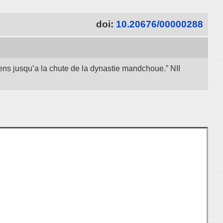
doi:
10.20676/00000288
iens jusqu’a la chute de la dynastie mandchoue.” NII