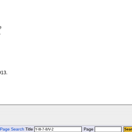
e
-
913.
Page Search
Title
Page