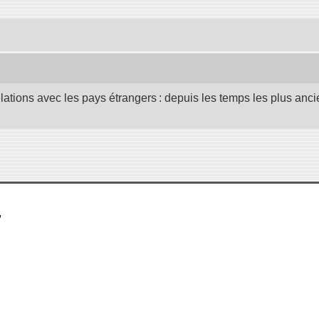
elations avec les pays étrangers : depuis les temps les plus anc
,