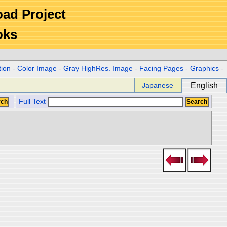
Road Project
oks
tion
-
Color Image
-
Gray HighRes. Image
-
Facing Pages
-
Graphics
-
Japanese
English
Full Text