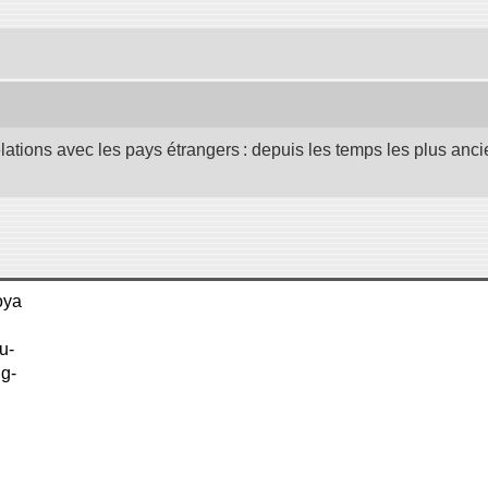
elations avec les pays étrangers : depuis les temps les plus anc
oya
u-
ng-