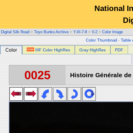
National In
Di
Digital Silk Road
>
Toyo Bunko Archive
>
Y-III-7-8
>
V-2
>
Color Image
Color Thumbnail
-
Table 
Color
IIIF Color HighRes
Gray HighRes
PDF
0025
Histoire Générale de 