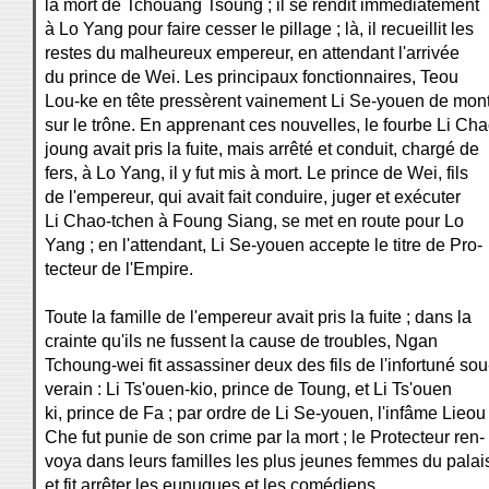
la mort de Tchouang Tsoung ; il se rendit immédiatement
à Lo Yang pour faire cesser le pillage ; là, il recueillit les
restes du malheureux empereur, en attendant l'arrivée
du prince de Wei. Les principaux fonctionnaires, Teou
Lou-ke en tête pressèrent vainement Li Se-youen de mon
sur le trône. En apprenant ces nouvelles, le fourbe Li Cha
joung avait pris la fuite, mais arrêté et conduit, chargé de
fers, à Lo Yang, il y fut mis à mort. Le prince de Wei, fils
de l'empereur, qui avait fait conduire, juger et exécuter
Li Chao-tchen à Foung Siang, se met en route pour Lo
Yang ; en l'attendant, Li Se-youen accepte le titre de Pro-
tecteur de l'Empire.
Toute la famille de l'empereur avait pris la fuite ; dans la
crainte qu'ils ne fussent la cause de troubles, Ngan
Tchoung-wei fit assassiner deux des fils de l'infortuné sou
verain : Li Ts'ouen-kio, prince de Toung, et Li Ts'ouen
ki, prince de Fa ; par ordre de Li Se-youen, l'infâme Lieou
Che fut punie de son crime par la mort ; le Protecteur ren-
voya dans leurs familles les plus jeunes femmes du palai
et fit arrêter les eunuques et les comédiens.