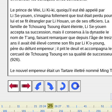
Le prince de Wei, Li Ki-ki, quoiqu'il eut été appelé par
Li Se-youen, s'imagina follement que tout était perdu pour
lui et se fit étrangler par Li Houan, un de ses officiers. La
famille de Tchouang Tsoung étant éteinte, Li Se-youen
accepta sa succession, mais il conserva à la dynastie le
nom de T'ang, faisant remarquer que depuis l'âge de trei
ans il avait été élevé comme son fils par Li K'o-young,
père du défunt empereur ; il prit le deuil et accompagna le
cercueil de Tchouang Tsoung en sa qualité de successeu
(926).
Le nouvel empereur était un Tartare illettré nommé Ming 
25
1
.
.
.
.
|
.
.
.
.
11
.
.
.
.
|
.
.
.
.
21
.
23
24
26
27
.
.
.
31
.
.
.
.
|
.
.
.
.
41
.
.
.
.
|
.
.
.
.
51
.
.
.
.
|
.
181
.
.
.
.
|
.
.
.
.
191
.
.
.
.
|
.
.
.
.
201
.
.
.
.
|
.
.
.
.
211
.
.
.
.
|
.
.
.
.
221
.
.
.
.
|
.
.
.
.
231
.
.
.
.
|
.
.