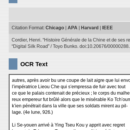
Citation Format:
Chicago
|
APA
|
Harvard
|
IEEE
Cordier, Henri. “Histoire Générale de la Chine et de ses r
“Digital Silk Road” / Toyo Bunko. doi:10.20676/00000288.
OCR Text
autres, après avoir bu une coupe de lait aigre que lui env
l'impératrice Lieou Che qui s'empressa de fuir avec tout
ce que le palais contenait de précieux ; le corps du malhe
reux empereur fut brûlé alors que le misérable Ko Tch'ou
k'ien pénétrait dans la ville que ses soldats mirent au pil-
lage. (4e lune, 926.)
Li Se-youen arrivé à Ying Tseu Kou y apprit avec regret