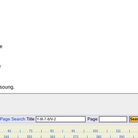
ze
r
Tsoung.
Page Search
Title
Page
.
.
.
.
61
.
.
.
.
|
.
.
.
.
71
.
.
.
.
|
.
.
.
.
81
.
.
.
.
|
.
.
.
.
91
.
.
.
.
|
.
.
.
.
101
.
.
.
.
|
.
.
.
.
111
.
.
.
.
|
.
.
.
.
.
.
241
.
.
.
.
|
.
.
.
.
251
.
.
.
.
|
.
.
.
.
261
.
.
.
.
|
.
.
.
.
271
.
.
.
.
|
.
.
.
.
281
.
.
.
.
|
.
.
.
.
291
.
.
.
.
|
.
.