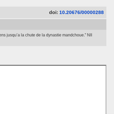
doi:
10.20676/00000288
iens jusqu’a la chute de la dynastie mandchoue.” NII