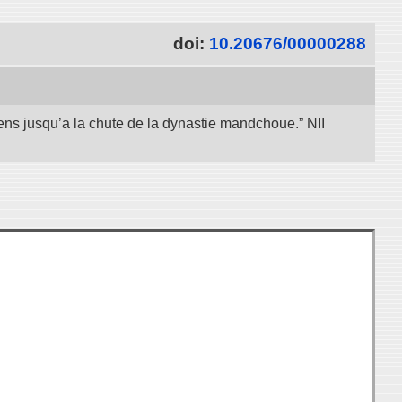
doi:
10.20676/00000288
iens jusqu’a la chute de la dynastie mandchoue.” NII