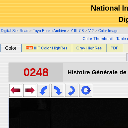
National In
Di
Digital Silk Road
>
Toyo Bunko Archive
>
Y-III-7-8
>
V-2
>
Color Image
Color Thumbnail
-
Table 
Color
IIIF Color HighRes
Gray HighRes
PDF
0248
Histoire Générale de 