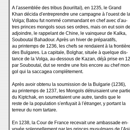
A l'assemblée des tribus (kouriltaï), en 1235, le Grand
Khan décida d'entreprendre une campagne à l'ouest de l
Volga; Batou fut nommé commandant en chef avec d'au-
tres princes mongols sous ses ordres, mais on eut soin de
adjoindre, le rappelant de Chine, le vainqueur de Kalka,
Souboutaï Bahadour. Après un hiver de préparatifs,
au printemps de 1236, les chefs se rendaient à la frontièr
des Bulgares. La capitale, Bolghar, située à quelque dis-
tance de la Volga, au-dessous de Kazan, déjà prise en 1
par Souboutaï, dut se rendre une fois encore au chef mon
gol qui la saccagea complètement.
Après avoir obtenu la soumission de la Bulgarie (1236),
au printemps de 1237, les Mongols détruisaient une parti
du Kiptchak, en soumettaient une autre, tandis que le
reste de la population s'enfuyait à l'étranger, y portant la
terreur du nom tartare.
En 1238, la Cour de France recevait une ambassade en-
voyée solennellement par les princes musulmans de l'As