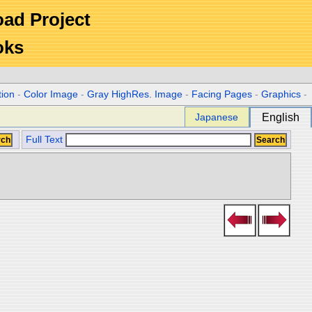
Road Project
oks
tion
-
Color Image
-
Gray HighRes. Image
-
Facing Pages
-
Graphics
-
Japanese
English
Full Text