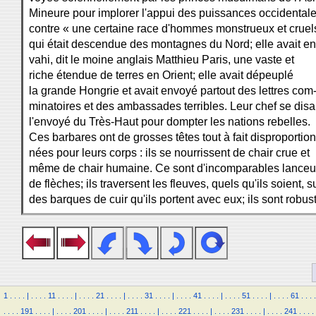
Mineure pour implorer l'appui des puissances occidental
contre « une certaine race d'hommes monstrueux et cruel
qui était descendue des montagnes du Nord; elle avait en
vahi, dit le moine anglais Matthieu Paris, une vaste et
riche étendue de terres en Orient; elle avait dépeuplé
la grande Hongrie et avait envoyé partout des lettres com
minatoires et des ambassades terribles. Leur chef se disai
l'envoyé du Très-Haut pour dompter les nations rebelles.
Ces barbares ont de grosses têtes tout à fait disproportion
nées pour leurs corps : ils se nourrissent de chair crue et
même de chair humaine. Ce sont d'incomparables lanceu
de flèches; ils traversent les fleuves, quels qu'ils soient, s
des barques de cuir qu'ils portent avec eux; ils sont robus
1
.
.
.
.
|
.
.
.
.
11
.
.
.
.
|
.
.
.
.
21
.
.
.
.
|
.
.
.
.
31
.
.
.
.
|
.
.
.
.
41
.
.
.
.
|
.
.
.
.
51
.
.
.
.
|
.
.
.
.
61
.
.
.
.
.
.
.
.
191
.
.
.
.
|
.
.
.
.
201
.
.
.
.
|
.
.
.
.
211
.
.
.
.
|
.
.
.
.
221
.
.
.
.
|
.
.
.
.
231
.
.
.
.
|
.
.
.
.
241
.
.
.
.