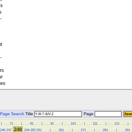
es
s
-
-
t
-
rs
ur
tes
Page Search
Title
Page
|
.
.
.
.
71
.
.
.
.
|
.
.
.
.
81
.
.
.
.
|
.
.
.
.
91
.
.
.
.
|
.
.
.
.
101
.
.
.
.
|
.
.
.
.
111
.
.
.
.
|
.
.
.
.
121
.
.
.
.
|
.
.
248
246
247
249
250
251
.
.
.
.
|
.
.
.
.
261
.
.
.
.
|
.
.
.
.
271
.
.
.
.
|
.
.
.
.
281
.
.
.
.
|
.
.
.
.
291
.