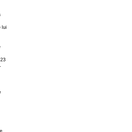
a
 lui
e
223
-
e
ie