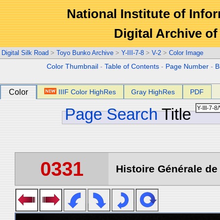
National Institute of Info
Digital Archive 
Digital Silk Road
>
Toyo Bunko Archive
>
Y-III-7-8
>
V-2
>
Color Image
Color Thumbnail
-
Table of Contents
-
Page Number
-
B
Color
IIIF Color HighRes
Gray HighRes
PDF
Page Search
Title
0331
Histoire Générale de 