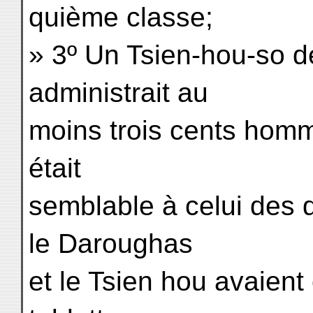
quième classe;
» 3º Un Tsien-hou-so d
administrait au
moins trois cents hom
était
semblable à celui des 
le Daroughas
et le Tsien hou avaien