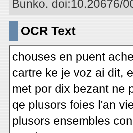
Bunko. doi:10.20676/0
OCR Text
chouses en puent achete
cartre ke je voz ai dit, 
met por dix bezant ne p
qe plusors foies l'an v
plusors ensembles con 