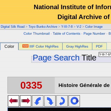
National Institute of Info
Digital Archive 
Digital Silk Road
>
Toyo Bunko Archive
>
Y-III-7-8
>
V-2
>
Color Image
Color Thumbnail
-
Table of Contents
-
Page Number
-
B
Color
IIIF Color HighRes
Gray HighRes
PDF
Page Search
Title
0335
Histoire Générale de 