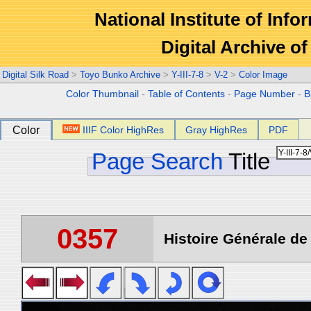
National Institute of Info
Digital Archive 
Digital Silk Road
>
Toyo Bunko Archive
>
Y-III-7-8
>
V-2
>
Color Image
Color Thumbnail
-
Table of Contents
-
Page Number
-
B
Color
IIIF Color HighRes
Gray HighRes
PDF
Page Search
Title
0357
Histoire Générale de 