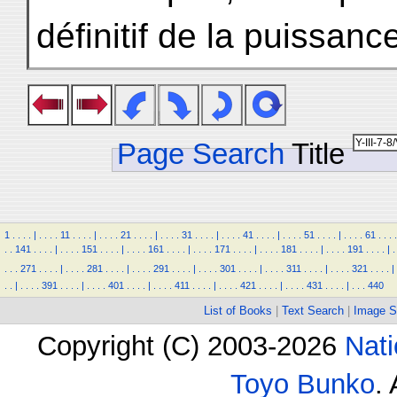
définitif de la puissanc
Page Search
Title
1
.
.
.
.
|
.
.
.
.
11
.
.
.
.
|
.
.
.
.
21
.
.
.
.
|
.
.
.
.
31
.
.
.
.
|
.
.
.
.
41
.
.
.
.
|
.
.
.
.
51
.
.
.
.
|
.
.
.
.
61
.
.
.
.
.
.
141
.
.
.
.
|
.
.
.
.
151
.
.
.
.
|
.
.
.
.
161
.
.
.
.
|
.
.
.
.
171
.
.
.
.
|
.
.
.
.
181
.
.
.
.
|
.
.
.
.
191
.
.
.
.
|
.
.
.
.
271
.
.
.
.
|
.
.
.
.
281
.
.
.
.
|
.
.
.
.
291
.
.
.
.
|
.
.
.
.
301
.
.
.
.
|
.
.
.
.
311
.
.
.
.
|
.
.
.
.
321
.
.
.
.
|
.
.
|
.
.
.
.
391
.
.
.
.
|
.
.
.
.
401
.
.
.
.
|
.
.
.
.
411
.
.
.
.
|
.
.
.
.
421
.
.
.
.
|
.
.
.
.
431
.
.
.
.
|
.
.
.
440
List of Books
|
Text Search
|
Image S
Copyright (C) 2003-2026
Nati
Toyo Bunko
.