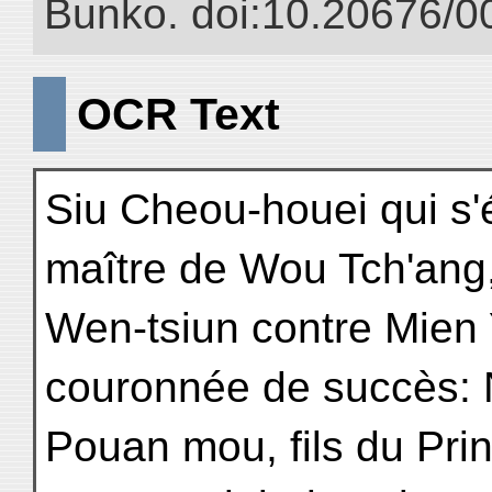
Bunko. doi:10.20676/0
OCR Text
Siu Cheou-houei qui s'
maître de Wou Tch'ang,
Wen-tsiun contre Mien Y
couronnée de succès: N
Pouan mou, fils du Pr