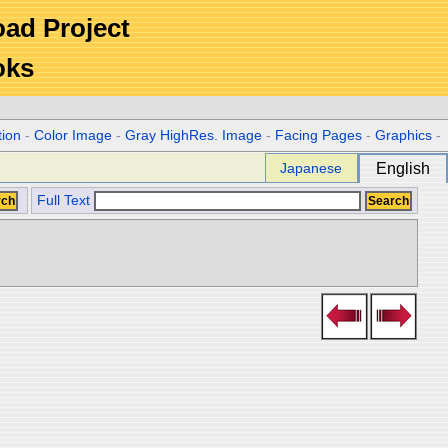
Road Project
oks
tion
-
Color Image
-
Gray HighRes. Image
-
Facing Pages
-
Graphics
-
Japanese
English
Full Text