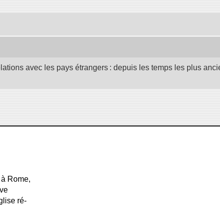
elations avec les pays étrangers : depuis les temps les plus anc
t à Rome,
ive
glise ré-