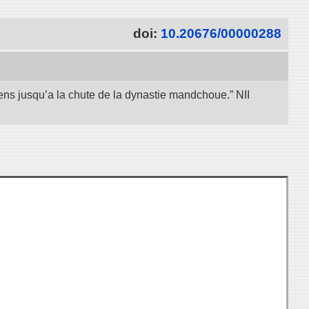
doi:
10.20676/00000288
iens jusqu’a la chute de la dynastie mandchoue.” NII