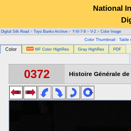
National In
Di
Digital Silk Road
>
Toyo Bunko Archive
>
Y-III-7-8
>
V-2
>
Color Image
Color Thumbnail
-
Table 
Color
IIIF Color HighRes
Gray HighRes
PDF
0372
Histoire Générale de 