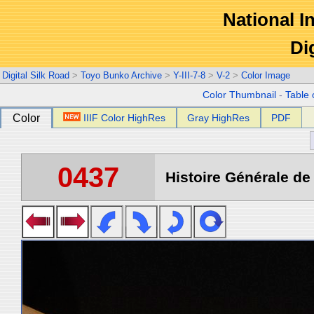
National In
Di
Digital Silk Road
>
Toyo Bunko Archive
>
Y-III-7-8
>
V-2
>
Color Image
Color Thumbnail
-
Table 
Color
IIIF Color HighRes
Gray HighRes
PDF
0437
Histoire Générale de 