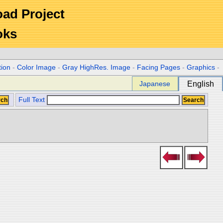
Road Project
oks
tion
-
Color Image
-
Gray HighRes. Image
-
Facing Pages
-
Graphics
-
Japanese
English
Full Text