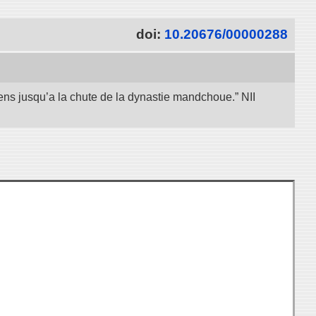
doi:
10.20676/00000288
iens jusqu’a la chute de la dynastie mandchoue.” NII