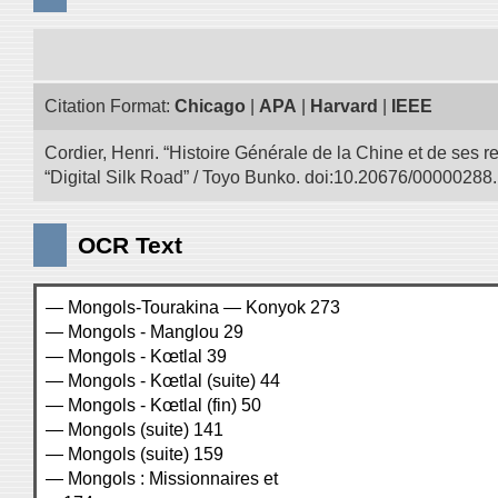
Citation Format:
Chicago
|
APA
|
Harvard
|
IEEE
Cordier, Henri. “Histoire Générale de la Chine et de ses r
“Digital Silk Road” / Toyo Bunko. doi:10.20676/00000288.
OCR Text
— Mongols-Tourakina — Konyok 273
— Mongols - Manglou 29
— Mongols - Kœtlal 39
— Mongols - Kœtlal (suite) 44
— Mongols - Kœtlal (fin) 50
— Mongols (suite) 141
— Mongols (suite) 159
— Mongols : Missionnaires et