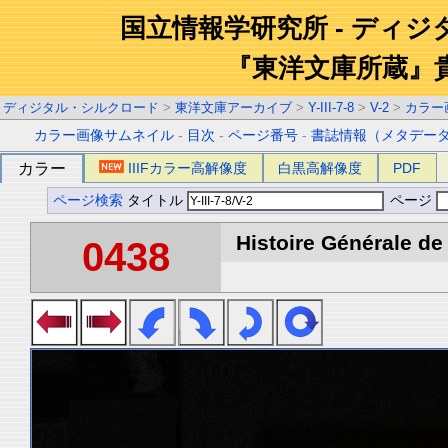
国立情報学研究所 - ディ
『東洋文庫所蔵』
ディジタル・シルクロード
>
東洋文庫アーカイブ
>
Y-III-7-8
>
V-2
>
カラー
カラー画像サムネイル
-
目次
-
ページ番号
-
書誌情報（メタデー
カラー
IIIFカラー高解像度
白黒高解像度
PDF
ページ検索
タイトル
ページ
Histoire Générale de 
0438