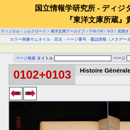
国立情報学研究所 - ディ
『東洋文庫所蔵』
ディジタル・シルクロード
>
東洋文庫アーカイブ
>
Y-III-7-8
>
V-3
>
見開き
カラー画像サムネイル
-
目次
-
ページ番号
-
書誌情報（メタデー
ページ検索
タイトル
ページ
Histoire Générale
0102+0103