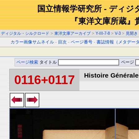
国立情報学研究所 - ディ
『東洋文庫所蔵』
ディジタル・シルクロード
>
東洋文庫アーカイブ
>
Y-III-7-8
>
V-3
>
見開き
カラー画像サムネイル
-
目次
-
ページ番号
-
書誌情報（メタデー
ページ検索
タイトル
ページ
Histoire Générale
0116+0117