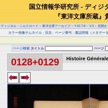
国立情報学研究所 - ディ
『東洋文庫所蔵』
ディジタル・シルクロード
>
東洋文庫アーカイブ
>
Y-III-7-8
>
V-3
>
見開き
カラー画像サムネイル
-
目次
-
ページ番号
-
書誌情報（メタデー
ページ検索
タイトル
ページ
Histoire Générale
0128+0129