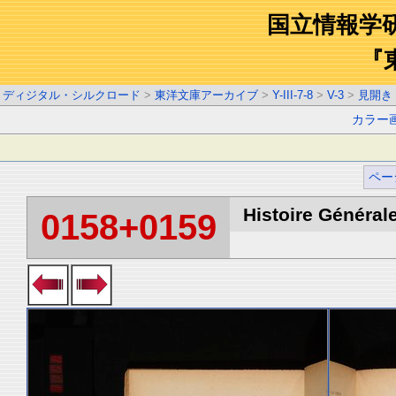
国立情報学
『
ディジタル・シルクロード
>
東洋文庫アーカイブ
>
Y-III-7-8
>
V-3
>
見開き
カラー
ペー
Histoire Générale
0158+0159