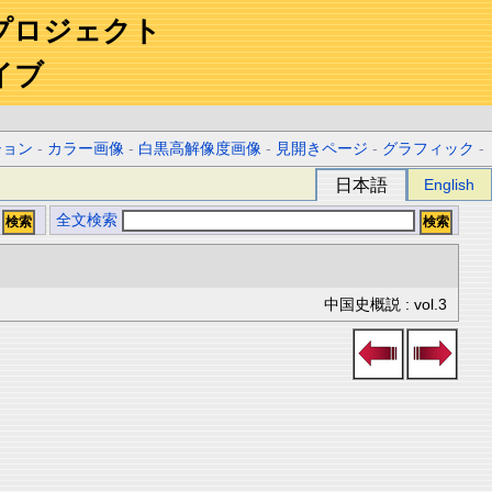
プロジェクト
イブ
ション
-
カラー画像
-
白黒高解像度画像
-
見開きページ
-
グラフィック
-
日本語
English
全文検索
中国史概説 : vol.3