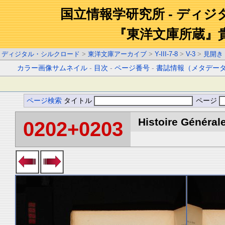
国立情報学研究所 - ディ
『東洋文庫所蔵』
ディジタル・シルクロード
>
東洋文庫アーカイブ
>
Y-III-7-8
>
V-3
>
見開き
カラー画像サムネイル
-
目次
-
ページ番号
-
書誌情報（メタデー
ページ検索
タイトル
ページ
Histoire Générale
0202+0203