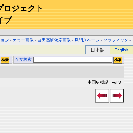
プロジェクト
イブ
ション
-
カラー画像
-
白黒高解像度画像
-
見開きページ
-
グラフィック
-
日本語
English
全文検索
中国史概説 : vol.3