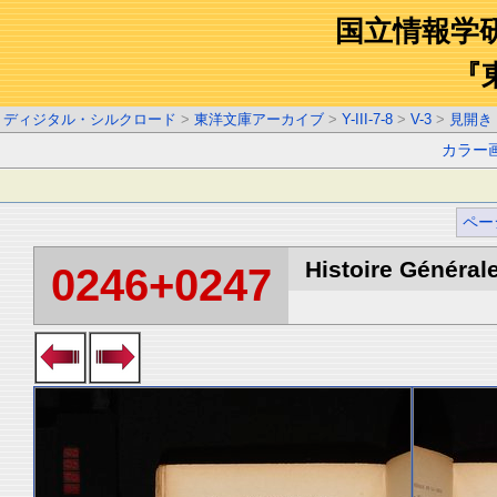
国立情報学
『
ディジタル・シルクロード
>
東洋文庫アーカイブ
>
Y-III-7-8
>
V-3
>
見開き
カラー
ペー
Histoire Générale
0246+0247