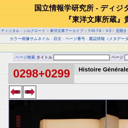
国立情報学研究所 - ディ
『東洋文庫所蔵』
ディジタル・シルクロード
>
東洋文庫アーカイブ
>
Y-III-7-8
>
V-3
>
見開き
カラー画像サムネイル
-
目次
-
ページ番号
-
書誌情報（メタデー
ページ検索
タイトル
ページ
Histoire Générale
0298+0299