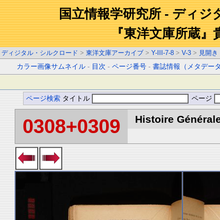
国立情報学研究所 - ディ
『東洋文庫所蔵』
ディジタル・シルクロード
>
東洋文庫アーカイブ
>
Y-III-7-8
>
V-3
>
見開き
カラー画像サムネイル
-
目次
-
ページ番号
-
書誌情報（メタデー
ページ検索
タイトル
ページ
Histoire Générale
0308+0309