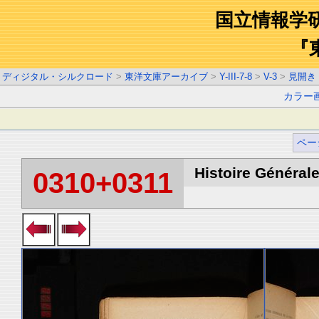
国立情報学
『
ディジタル・シルクロード
>
東洋文庫アーカイブ
>
Y-III-7-8
>
V-3
>
見開き
カラー
ペー
Histoire Générale
0310+0311