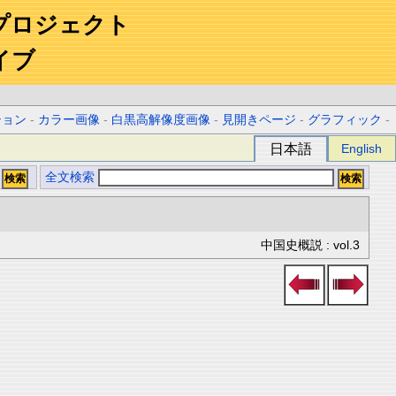
プロジェクト
イブ
ション
-
カラー画像
-
白黒高解像度画像
-
見開きページ
-
グラフィック
-
日本語
English
全文検索
中国史概説 : vol.3